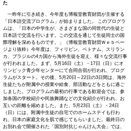
た
一昨年に引き続き、今年度も博報堂教育財団が主催する
「日本語交流プログラム」が始まりました。 このプログラ
ムは、「日本の中学生が、さまざまな国の同世代の生徒と
日本語で交流を行います。この交流を通じて生徒同士の国
際理解を深めるものです。」（博報堂教育財団Ｗｅｂペー
ジより抜粋）今年度は、フィリピン、ベトナム、スリラン
カ、ブラジルの4カ国から海外生徒を迎え、様々な交流行事
が行われました。まず、5月16日（土）・17日（日）にオ
リンピック青少年センターにて合同合宿が行われ、プログ
ラムがスタート。その後、5月20日～22日の3日間は、海外
生徒たちが附属中の授業や給食、部活動などをともに過ご
しました。プログラムの最初の行事である歓迎会では、参
加各国の学校紹介や民族舞踊などの文化紹介が行われ、お
互いの距離を縮めました。また、5月23日（土）・24日
（日）には、附属中生徒の自宅でのホームステイも行わ
れ、日本の家庭文化を肌で感じてもらいました。最終日の
お別れ会で開催された「国別対抗じゃんけん大会」では、