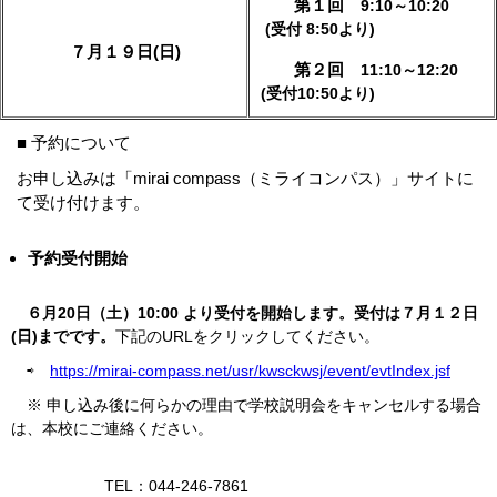
第１回
9:10～10:20
(受付 8:50より)
７月１９日(日)
第２回
11:10～12:20
(受付10:50より)
■ 予約について
お申し込みは「mirai compass（ミライコンパス）」サイトに
て受け付けます。
予約受付開始​
​ ６
月20日（土）10:00
より受付を開始します。受付は７月１２日
(日)までです。
下記のURLをクリックしてください。
⇨
https://mirai-compass.net/usr/kwsckwsj/event/evtIndex.jsf
※ 申し込み後に何らかの理由で学校説明会をキャンセルする場合
は、本校にご連絡ください。
TEL：044-246-7861