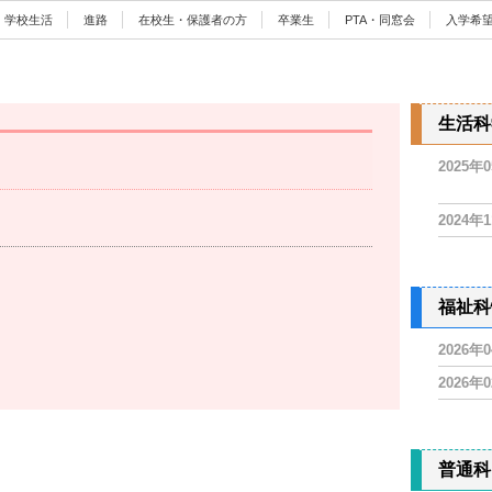
学校生活
進路
在校生・保護者の方
卒業生
PTA・同窓会
入学希
生活科
2025年
2024年
福祉科
2026年
2026年
普通科