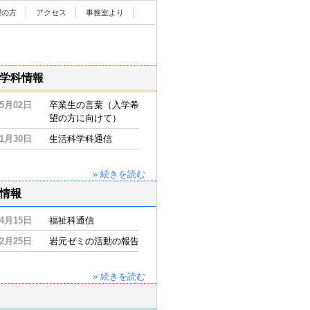
望の方
アクセス
事務室より
学科情報
05月02日
卒業生の言葉（入学希
望の方に向けて）
11月30日
生活科学科通信
» 続きを読む
情報
04月15日
福祉科通信
02月25日
岩元ゼミの活動の報告
» 続きを読む