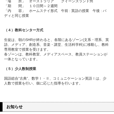
「場 所」 オーストラリア クイーンズランド州
「期 間」 １０日間～２週間
「内 容」 ホームステイ形式 午前 : 英語の授業 午後 : バ
ディと同じ授業
（４）教科センター方式
生徒は、朝のSHRが終わると、各階にあるゾーン(文系・理系、英
語、メディア、創造系、音楽・講堂、生活科学科)に移動し、教科
専用教室で授業を受けます。
各ゾーンは、教科教室、メディアスペース、教員ステーションが
一体となっています。
（５）少人数制授業
国語総合”古典”、数学Ⅰ・Ⅱ、コミュニケーション英語Ⅰは、少
人数で授業を行い、個に応じた指導を行います。
お知らせ