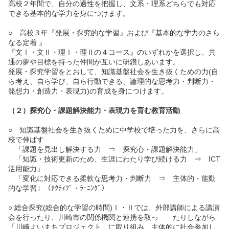
高校２年間で、自分の適性を把握し、文系・理系どちらでも対応
できる基本的な学力を身につけます。
○ 高校３年『発展・探究的な学習』および『基本的な学力のさら
なる定着 』
『文Ⅰ・文Ⅱ・理Ⅰ・理Ⅱの４コース』のいずれかを選択し、共
通の夢や目標を持った仲間が互いに研鑽しあいます。
発展・探究学習をとおして、知識基盤社会を生き抜くための力(自
ら考え、自ら学び、自ら行動できる、論理的な思考力・判断力・
発想力・創造力・表現力)の育成を身につけます。
（２）探究心・課題解決能力・表現力を育む教育活動
○ 知識基盤社会を生き抜くために中学校で培った力を、さらに高
校で伸ばす
「課題を見出し解決する力 ⇒ 探究心・課題解決能力」
「知識・技術更新のため、生涯にわたり学び続ける力 ⇒ ICT
活用能力」
「変化に対応できる柔軟な思考力・判断力 ⇒ 主体的・能動
的な学習」（ｱｸﾃｨﾌﾞ・ﾗｰﾆﾝｸﾞ）
○ 総合探究(総合的な学習の時間)Ⅰ・Ⅱでは、外部講師による講演
会を行ったり、川崎市の関係機関と連携を取っ たりしながら
「川崎よいまちプロジェクト」に取り組み、主体的に社会参加し