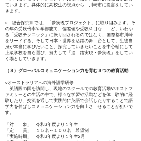
ていきます。具体的に高校生の視点から 川崎市に提言をしてい
きます。
○ 総合探究Ⅲでは、「夢実現プロジェクト」に取り組みます。そ
の年の受験倍率や学部志向、偏差値や受験科目な ど、いわゆ
る「受験テクニック」に振り回されるのではなく、国際都市川崎
をリードする、そして日本・世界を活躍の舞 台として、生徒自
身が本当に学びたいこと、探究していきたいことを中心軸にして
上級学校を自ら選び、努力して「進 路実現・夢実現」をしてい
く場としていきます。
（３）グローバルコミュニケーション力を育む３つの教育活動
○オーストラリアへの海外語学研修
英語圏の国を訪問し、現地のスクールでの教育活動やホストフ
ァミリーとの生活の中で、様々な学習や活動などを体 験的に経
験したり、交流を通して実践的に英語で会話したりすることで語
学力を伸ばしコミュニケーション力を向上さ せることが狙いで
す。
「対 象」 令和3年度より１年生
「定 員」 １５名～１００名 希望制
「実施時期」 令和3年度より１年生2月