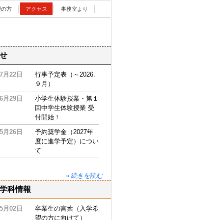
望の方
アクセス
事務室より
せ
07月22日
行事予定表（～2026.
９月）
06月29日
小学生体験授業・第１
回中学生体験授業 受
付開始！
05月26日
予約奨学金（2027年
度に進学予定）につい
て
» 続きを読む
学科情報
05月02日
卒業生の言葉（入学希
望の方に向けて）