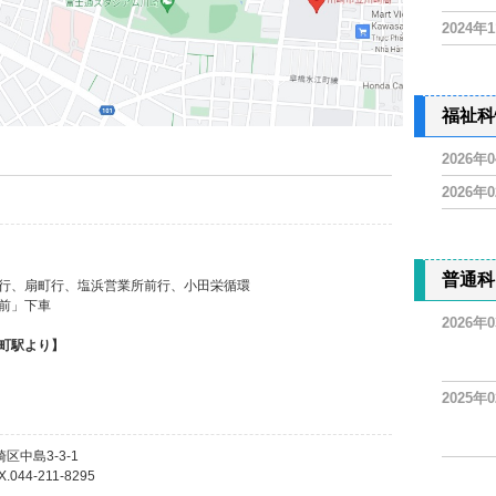
2024年
福祉科
2026年
2026年
】
普通科
行、扇町行、塩浜営業所前行、小田栄循環
前」下車
2026年
町駅より】
2025年
崎区中島3-3-1
X.044-211-8295