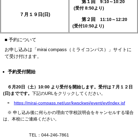
第１回
9:10～10:20
(受付 8:50より)
７月１９日(日)
第２回
11:10～12:20
(受付10:50より)
■ 予約について
お申し込みは「mirai compass（ミライコンパス）」サイトに
て受け付けます。
予約受付開始​
​ ６
月20日（土）10:00
より受付を開始します。受付は７月１２日
(日)までです。
下記のURLをクリックしてください。
⇨
https://mirai-compass.net/usr/kwsckwsj/event/evtIndex.jsf
※ 申し込み後に何らかの理由で学校説明会をキャンセルする場合
は、本校にご連絡ください。
TEL：044-246-7861