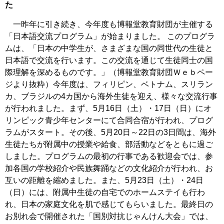
た
一昨年に引き続き、今年度も博報堂教育財団が主催する
「日本語交流プログラム」が始まりました。 このプログラ
ムは、「日本の中学生が、さまざまな国の同世代の生徒と
日本語で交流を行います。この交流を通じて生徒同士の国
際理解を深めるものです。」（博報堂教育財団Ｗｅｂペー
ジより抜粋）今年度は、フィリピン、ベトナム、スリラン
カ、ブラジルの4カ国から海外生徒を迎え、様々な交流行事
が行われました。まず、5月16日（土）・17日（日）にオ
リンピック青少年センターにて合同合宿が行われ、プログ
ラムがスタート。その後、5月20日～22日の3日間は、海外
生徒たちが附属中の授業や給食、部活動などをともに過ご
しました。プログラムの最初の行事である歓迎会では、参
加各国の学校紹介や民族舞踊などの文化紹介が行われ、お
互いの距離を縮めました。また、5月23日（土）・24日
（日）には、附属中生徒の自宅でのホームステイも行わ
れ、日本の家庭文化を肌で感じてもらいました。最終日の
お別れ会で開催された「国別対抗じゃんけん大会」では、