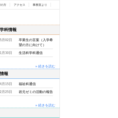
望の方
アクセス
事務室より
学科情報
05月02日
卒業生の言葉（入学希
望の方に向けて）
11月30日
生活科学科通信
» 続きを読む
情報
04月15日
福祉科通信
02月25日
岩元ゼミの活動の報告
» 続きを読む