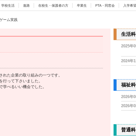
学校生活
進路
在校生・保護者の方
卒業生
PTA・同窓会
入学希
ゲーム実践
生活科
2025年
2024年
された企業の取り組みの一つです。
を行って下さいました。
福祉科
で学べるいい機会でした。
2026年
2026年
普通科