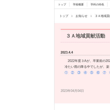
トップ
学校概要
学科の特色
トップ
›
お知らせ
›
３Ａ地域貢
３Ａ地域貢献活動
2023.4.4
2022年度３Aが、卒業前の2
冷たい雨の降る中でしたが、楽
①
②
③
④
⑤
⑥
⑦
2023年04月04日