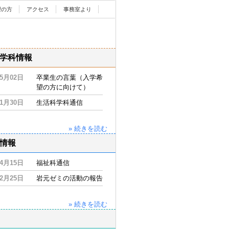
望の方
アクセス
事務室より
学科情報
05月02日
卒業生の言葉（入学希
望の方に向けて）
11月30日
生活科学科通信
» 続きを読む
情報
04月15日
福祉科通信
02月25日
岩元ゼミの活動の報告
» 続きを読む