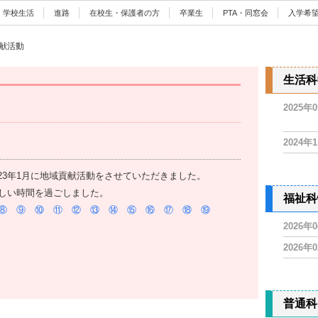
学校生活
進路
在校生・保護者の方
卒業生
PTA・同窓会
入学希
献活動
生活科
2025年
2024年
023年1月に地域貢献活動をさせていただきました。
しい時間を過ごしました。
福祉科
⑧
⑨
⑩
⑪
⑫
⑬
⑭
⑮
⑯
⑰
⑱
⑲
2026年
2026年
普通科