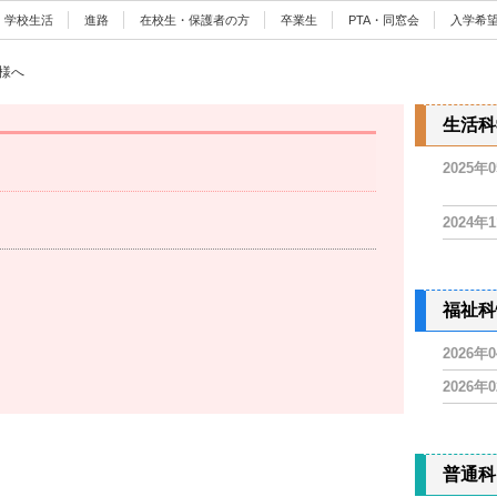
学校生活
進路
在校生・保護者の方
卒業生
PTA・同窓会
入学希
様へ
生活科
2025年
2024年
福祉科
2026年
2026年
普通科