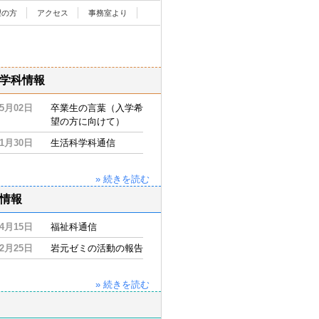
望の方
アクセス
事務室より
学科情報
05月02日
卒業生の言葉（入学希
望の方に向けて）
11月30日
生活科学科通信
» 続きを読む
情報
04月15日
福祉科通信
02月25日
岩元ゼミの活動の報告
» 続きを読む