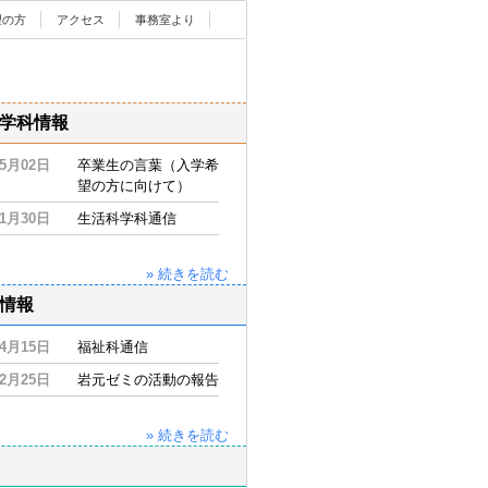
望の方
アクセス
事務室より
学科情報
05月02日
卒業生の言葉（入学希
望の方に向けて）
11月30日
生活科学科通信
» 続きを読む
情報
04月15日
福祉科通信
02月25日
岩元ゼミの活動の報告
» 続きを読む