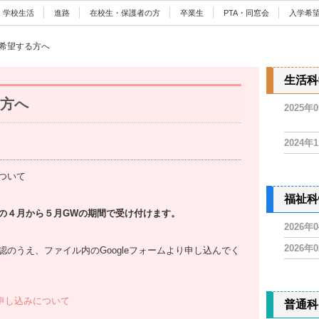
学校生活
進路
在校生・保護者の方
卒業生
PTA・同窓会
入学希
希望する方へ
生活科
方へ
2025年
2024年
ついて
福祉科
の４月から５月GWの期間で受け付けます。
2026年
2026年
のうえ、ファイル内のGoogleフォームより申し込んでく
 申し込みについて
普通科