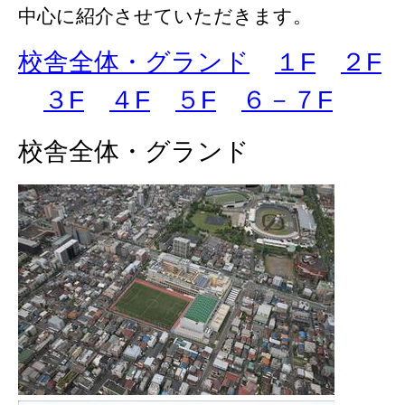
中心に紹介させていただきます。
校舎全体・グランド
１F
２F
３F
４F
５F
６－７F
校舎全体・グランド